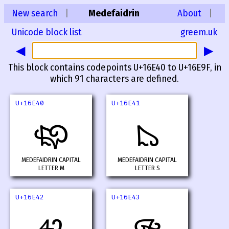
New search
|
Medefaidrin
About
|
Unicode block list
greem.uk
◀
▶
This block contains codepoints U+16E40 to U+16E9F, in
which 91 characters are defined.
U+16E40
U+16E41
𖹀
𖹁
MEDEFAIDRIN CAPITAL
MEDEFAIDRIN CAPITAL
LETTER M
LETTER S
U+16E42
U+16E43