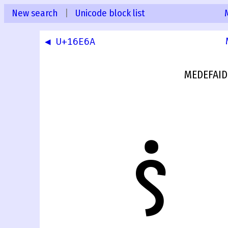
New search
|
Unicode block list
◀ U+16E6A
MEDEFAID
𖹫