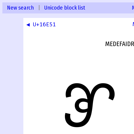
New search
|
Unicode block list
◀ U+16E51
MEDEFAIDR
𖹒