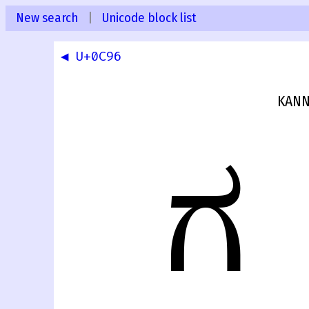
New search
|
Unicode block list
◀ U+0C96
KANN
ಗ